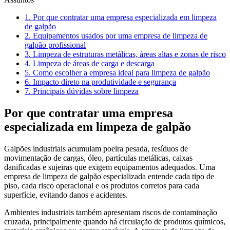
1.
Por que contratar uma empresa especializada em limpeza
de galpão
2.
Equipamentos usados por uma empresa de limpeza de
galpão profissional
3.
Limpeza de estruturas metálicas, áreas altas e zonas de risco
4.
Limpeza de áreas de carga e descarga
5.
Como escolher a empresa ideal para limpeza de galpão
6.
Impacto direto na produtividade e segurança
7.
Principais dúvidas sobre limpeza
Por que contratar uma empresa
especializada em limpeza de galpão
Galpões industriais acumulam poeira pesada, resíduos de
movimentação de cargas, óleo, partículas metálicas, caixas
danificadas e sujeiras que exigem equipamentos adequados. Uma
empresa de limpeza de galpão especializada entende cada tipo de
piso, cada risco operacional e os produtos corretos para cada
superfície, evitando danos e acidentes.
Ambientes industriais também apresentam riscos de contaminação
cruzada, principalmente quando há circulação de produtos químicos,