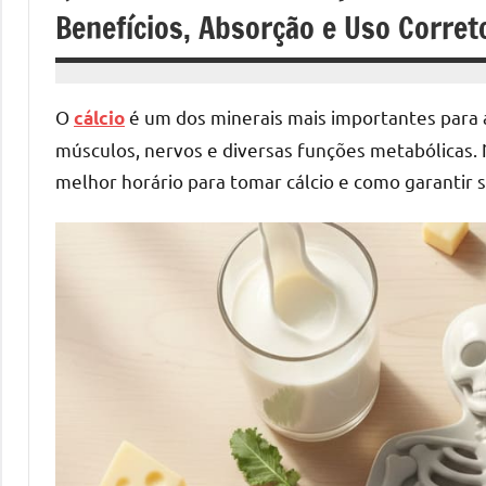
Benefícios, Absorção e Uso Corret
11
wendson
de
O
é um dos minerais mais importantes para 
cálcio
fevereiro
músculos, nervos e diversas funções metabólicas.
de
melhor horário para tomar cálcio e como garantir
2026