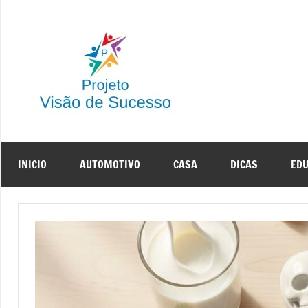
Pular
para
o
conteúdo
Dicas
Visão
de
e
Sucesso
Projetos
INICIO
AUTOMOTIVO
CASA
DICAS
ED
de
Sucesso
Online