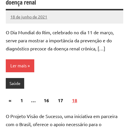
doença renal
18 de junho de 2021
projeto
O Dia Mundial do Rim, celebrado no dia 11 de março,
serve para mostrar a importância da prevenção e do
diagnóstico precoce da doença renal crônica, […]
Ler mais
Saúde
Paginação
Post
«
1
…
16
17
18
de
anterior
posts
O Projeto Visão de Sucesso, uma iniciativa em parceira
com o Brasil, oferece o apoio necessário para o