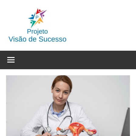
Pular
para
o
conteúdo
Dicas
Visão
de
e
Sucesso
Projetos
de
Sucesso
Online