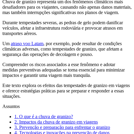
Chuva de granizo representa um dos fenômenos climáticos mais
desafiadores para os viajantes, causando não apenas danos materiais,
mas também interrupções significativas nos planos de viagem.
Durante tempestades severas, as pedras de gelo podem danificar
veículos, afetar a infraestrutura rodoviária e provocar atrasos em
transportes aéreos.
Um
atraso voo Latam
, por exemplo, pode resultar de condições
climáticas adversas, como tempestades de granizo, que afetam a
segurança das operações de decolagem e pouso.
Compreender os riscos associados a esse fenômeno e adotar
medidas preventivas adequadas se torna essencial para minimizar
impactos e garantir uma viagem mais tranquila.
Este texto explora os efeitos das tempestades de granizo em viagens
e oferece estratégias práticas para se preparar e responder a essas
situações.
Assuntos
1.
O que é a chuva de granizo?
2.
Impactos da chuva de granizo em viagens
3.
Prevenção e preparação para enfrentar o granizo
4.
Tecnologias e inovações na prevenção de danos