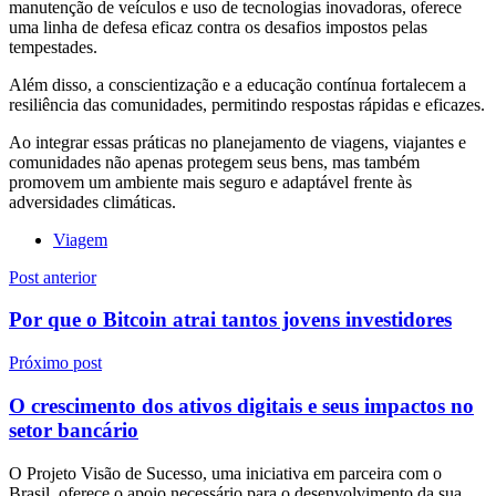
manutenção de veículos e uso de tecnologias inovadoras, oferece
uma linha de defesa eficaz contra os desafios impostos pelas
tempestades.
Além disso, a conscientização e a educação contínua fortalecem a
resiliência das comunidades, permitindo respostas rápidas e eficazes.
Ao integrar essas práticas no planejamento de viagens, viajantes e
comunidades não apenas protegem seus bens, mas também
promovem um ambiente mais seguro e adaptável frente às
adversidades climáticas.
Viagem
Navegação
Post anterior
de
Por que o Bitcoin atrai tantos jovens investidores
Post
Próximo post
O crescimento dos ativos digitais e seus impactos no
setor bancário
O Projeto Visão de Sucesso, uma iniciativa em parceira com o
Brasil, oferece o apoio necessário para o desenvolvimento da sua